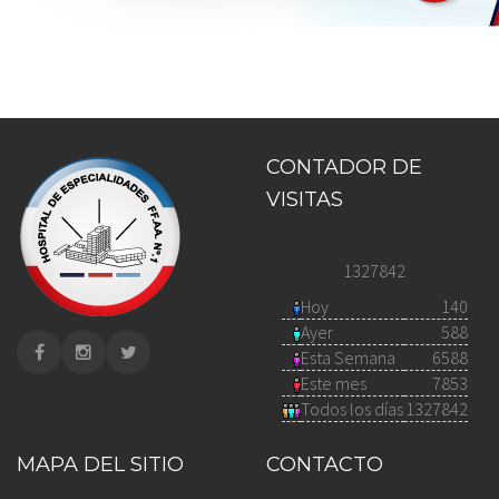
CONTADOR DE
VISITAS
1327842
Hoy
140
Ayer
588
Esta Semana
6588
Este mes
7853
Todos los días
1327842
MAPA DEL SITIO
CONTACTO