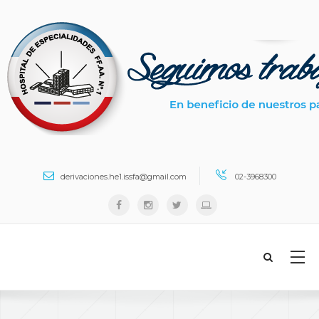
Search ...
derivaciones.he1.issfa@gmail.com
02-3968300