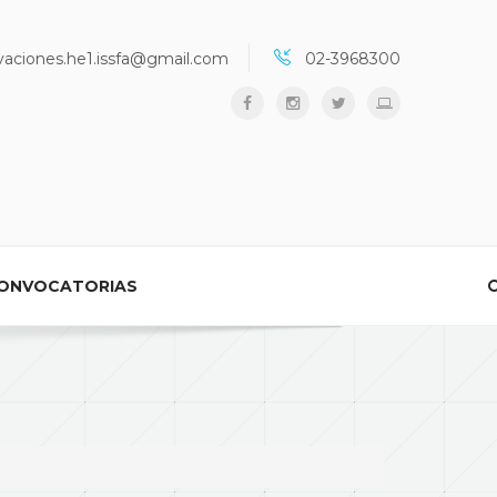
vaciones.he1.issfa@gmail.com
02-3968300
ONVOCATORIAS