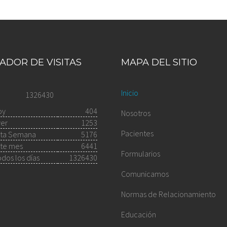
ADOR DE VISITAS
MAPA DEL SITIO
Inicio
1326430
oy
404
Nosotros
yer
1253
Pacientes
sta Semana
5176
ste mes
6441
Formularios
dos los días
1326430
Comunicamos
Normas de Relacionamiento
Educación