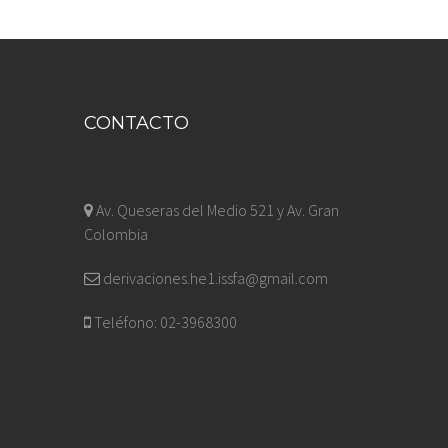
CONTACTO
Av. Queseras del Medio 521 y Av. Gran
Colombia
derivaciones.he1.issfa@gmail.com
Teléfono: 02-3968300