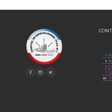
CONT
H
A
E
E
To