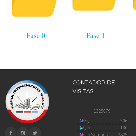
Fase 0
Fase 1
CONTADOR DE
VISITAS
1325079
Hoy
306
Ayer
1130
Esta Semana
3825