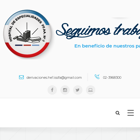
Search ...
derivaciones.he1.issfa@gmail.com
02-3968300