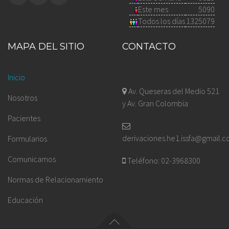
Este mes
5090
Todos los días
1325079
MAPA DEL SITIO
CONTACTO
Inicio
Av. Queseras del Medio 521
Nosotros
y Av. Gran Colombia
Pacientes
derivaciones.he1.issfa@gmail.
Formularios
Comunicamos
Teléfono: 02-3968300
Normas de Relacionamiento
Educación