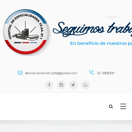
Search ...
derivaciones.he1.issfa@gmail.com
02-3968300