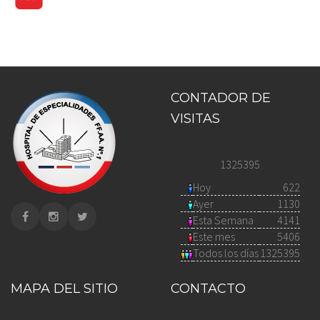
CONTADOR DE
VISITAS
1325395
Hoy
622
Ayer
1130
Esta Semana
4141
Este mes
5406
Todos los días
1325395
MAPA DEL SITIO
CONTACTO