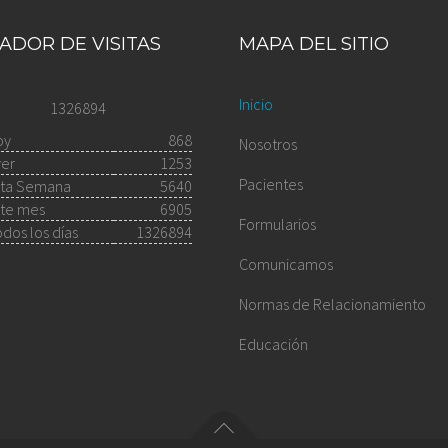
ADOR DE VISITAS
MAPA DEL SITIO
Inicio
1326894
oy
868
Nosotros
yer
1253
Pacientes
sta Semana
5640
ste mes
6905
Formularios
dos los días
1326894
Comunicamos
Normas de Relacionamiento
Educación