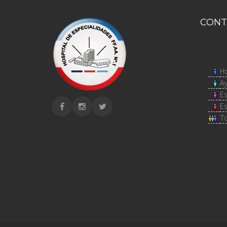
CONT
H
A
E
E
To