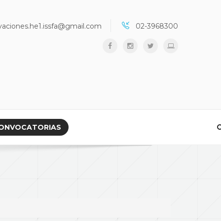
vaciones.he1.issfa@gmail.com
02-3968300
ONVOCATORIAS