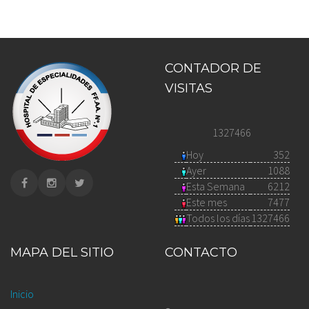
CONTADOR DE
VISITAS
1327466
Hoy
352
Ayer
1088
Esta Semana
6212
Este mes
7477
Todos los días
1327466
MAPA DEL SITIO
CONTACTO
Inicio