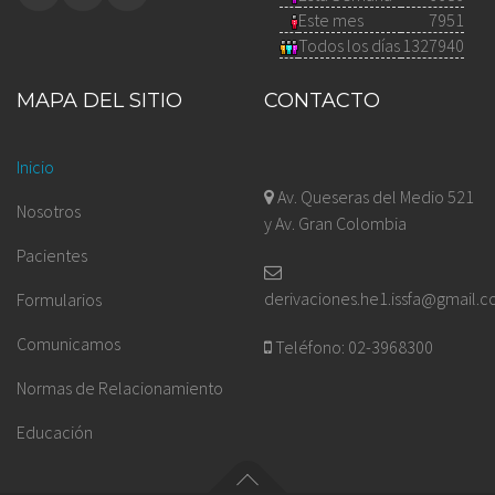
Este mes
7951
Todos los días
1327940
MAPA DEL SITIO
CONTACTO
Inicio
Av. Queseras del Medio 521
Nosotros
y Av. Gran Colombia
Pacientes
derivaciones.he1.issfa@gmail.
Formularios
Comunicamos
Teléfono: 02-3968300
Normas de Relacionamiento
Educación