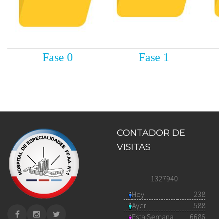
Fase 0
Fase 1
CONTADOR DE
VISITAS
1327940
Hoy
238
Ayer
588
Esta Semana
6686