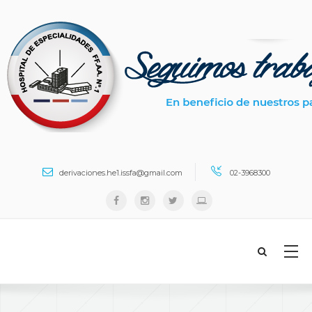
Search ...
derivaciones.he1.issfa@gmail.com
02-3968300