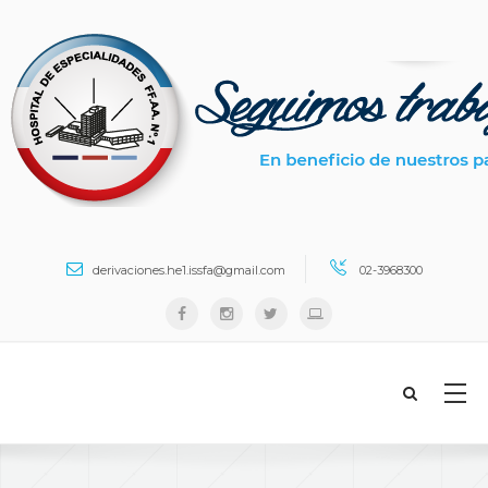
Search ...
derivaciones.he1.issfa@gmail.com
02-3968300