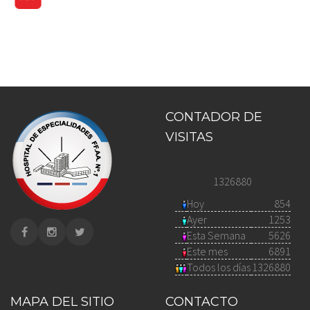
CONTADOR DE
VISITAS
1326880
Hoy
854
Ayer
1253
Esta Semana
5626
Este mes
6891
Todos los días
1326880
MAPA DEL SITIO
CONTACTO