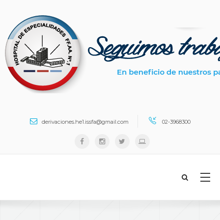
Search ...
derivaciones.he1.issfa@gmail.com
02-3968300