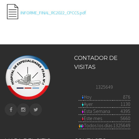
INFORME_FINAL_RC2022_CPCCS.pdf
CONTADOR DE
VISITAS
1325649
Hoy
876
Ayer
1130
Esta Semana
4395
Este mes
5660
Todos los días
1325649