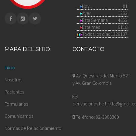
Hoy
81
Ayer
1253
Esta Semana
4853
Este mes
6118
Todos los días
1326107
MAPA DEL SITIO
CONTACTO
Inicio
Av. Queseras del Medio 521
Nosotros
y Av. Gran Colombia
Pacientes
derivaciones.he1.issfa@gmail.
Formularios
Comunicamos
Teléfono: 02-3968300
Normas de Relacionamiento