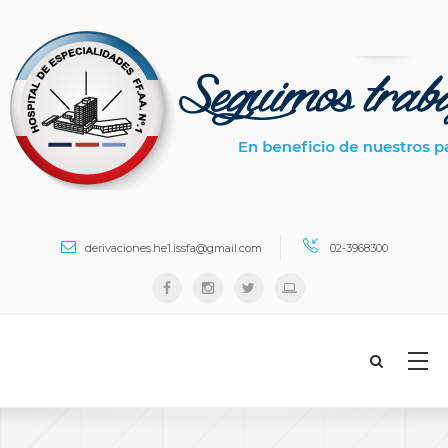
Search ...
derivaciones.he1.issfa@gmail.com
02-3968300