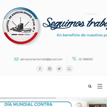
Search ...
derivaciones.he1.issfa@gmail.com
02-3968300