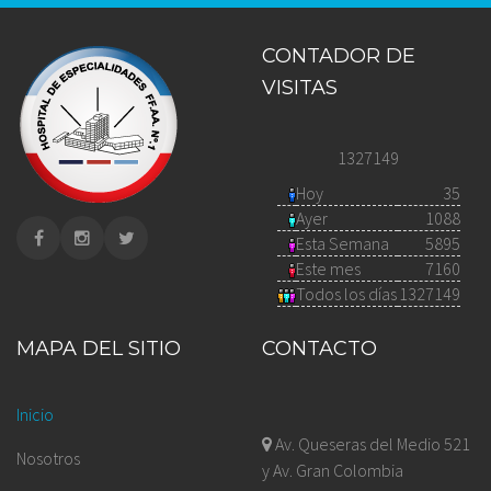
CONTADOR DE
VISITAS
1327149
Hoy
35
Ayer
1088
Esta Semana
5895
Este mes
7160
Todos los días
1327149
MAPA DEL SITIO
CONTACTO
Inicio
Av. Queseras del Medio 521
Nosotros
y Av. Gran Colombia